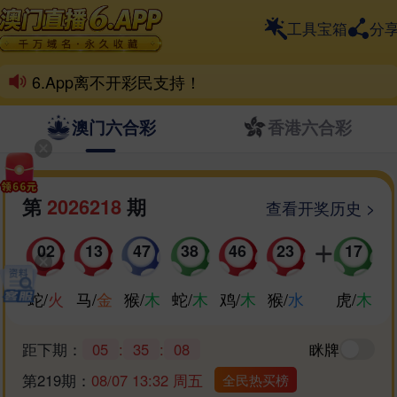
工具宝箱
分
一个6.App，整个六合界
6.App离不开彩民支持！
喜欢6.App的家人，动动小手帮分享！
澳门六合彩
香港六合彩
祝各位好运爆棚，天天喜中百万！
第
2026218
期
查看开奖历史 >
02
13
47
38
46
23
17
蛇
/
火
马
/
金
猴
/
木
蛇
/
木
鸡
/
木
猴
/
水
虎
/
木
距下期：
05
:
35
:
08
眯牌
第219期：
08/07 13:32 周五
全民热买榜