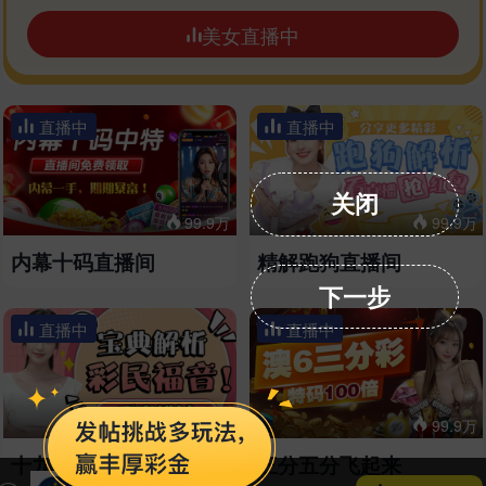
美女直播中
直播中
直播中
关闭
99.9万
99.9万
内幕十码直播间
精解跑狗直播间
下一步
直播中
直播中
99.9万
99.9万
十九美女解宝典
三分五分飞起来
澳门直播 6.APP